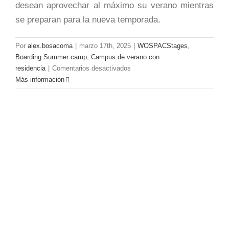
desean aprovechar al máximo su verano mientras
se preparan para la nueva temporada.
Por
alex.bosacoma
|
marzo 17th, 2025
|
WOSPACStages
,
Boarding Summer camp
,
Campus de verano con
en
residencia
|
Comentarios desactivados
🔥
Más información
¡Gerard
Martín
brilla
con
el
FC
Barcelona!