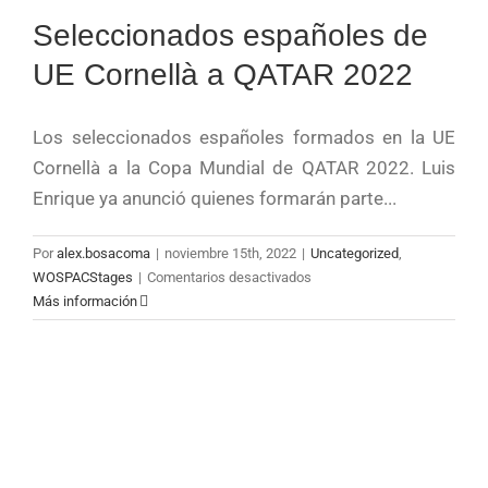
Seleccionados españoles de
UE Cornellà a QATAR 2022
Los seleccionados españoles formados en la UE
Cornellà a la Copa Mundial de QATAR 2022. Luis
Enrique ya anunció quienes formarán parte...
Por
alex.bosacoma
|
noviembre 15th, 2022
|
Uncategorized
,
en
WOSPACStages
|
Comentarios desactivados
Seleccionados
Más información
españoles
de
UE
Cornellà
a
QATAR
2022