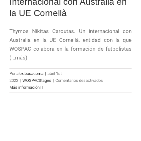
Internacional con Australia en
la UE Cornellà
Thymos Nikitas Caroutas. Un internacional con
Australia en la UE Cornellà, entidad con la que
WOSPAC colabora en la formación de futbolistas
(...más)
Por
alex.bosacoma
|
abril 1st,
en
2022
|
WOSPACStages
|
Comentarios desactivados
Thymos
Más información
Nikitas
Caroutas.
Internacional
con
Australia
en
la