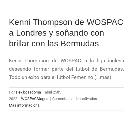
Kenni Thompson de WOSPAC
a Londres y soñando con
brillar con las Bermudas
Kenni Thompson de WOSPAC a la liga inglesa
deseando formar parte del fútbol de Bermudas.
Todo un éxito para el fútbol Femenino (...más)
Por
alex.bosacoma
|
abril 25th,
en
2022
|
WOSPACStages
|
Comentarios desactivados
Kenni
Más información
Thompson
de
WOSPAC
a