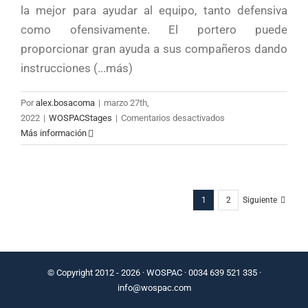
la mejor para ayudar al equipo, tanto defensiva
como ofensivamente. El portero puede
proporcionar gran ayuda a sus compañeros dando
instrucciones (...más)
Por
alex.bosacoma
|
marzo 27th,
en
2022
|
WOSPACStages
|
Comentarios desactivados
PORTERO:
Más información
EL
MEJOR
SITUADO
1
2
Siguiente
© Copyright 2012 -
2026 · WOSPAC · 0034 639 521 335 ·
info@wospac.com