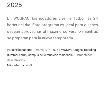
2025
En WOSPAC, los jugadores viven el fútbol las 24
horas del día. Este programa es ideal para quienes
desean aprovechar al máximo su verano mientras
se preparan para la nueva temporada.
Por
alex.bosacoma
|
marzo 17th, 2025
|
WOSPACStages
,
Boarding
Summer camp
,
Campus de verano con residencia
|
Comentarios
en
desactivados
TOP
Más información
11
Mejores
Campus
de
verano
de
Fútbol