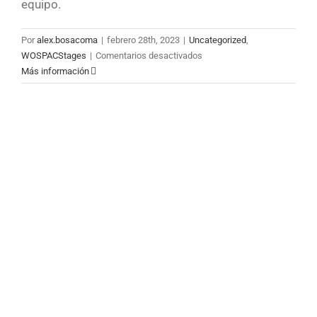
equipo.
Por
alex.bosacoma
|
febrero 28th, 2023
|
Uncategorized
,
en
WOSPACStages
|
Comentarios desactivados
Pedro
Más información
Soma
y
Estados
Unidos
juntos
en
la
CONCACAF