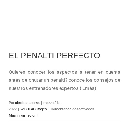
UE
Cornellà
EL PENALTI PERFECTO
Quieres conocer los aspectos a tener en cuenta
antes de chutar un penalti? conoce los consejos de
nuestros entrenadores expertos (...más)
Por
alex.bosacoma
|
marzo 31st,
en
2022
|
WOSPACStages
|
Comentarios desactivados
EL
Más información
PENALTI
PERFECTO