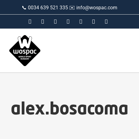
Saltar
📞 0034 639 521 335 ✉️
info@wospac.com
al
contenido
Instagram
Facebook
X
Tiktok
YouTube
LinkedIn
Correo
electrónico
alex.bosacoma