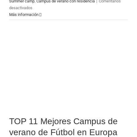
Summer camp
,
Campus de verano con residencia
|
Comentarios
en
desactivados
🔥
Más información
¡Gerard
Martín
brilla
con
el
FC
Barcelona!
TOP 11 Mejores Campus de
verano de Fútbol en Europa