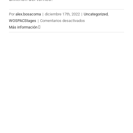
Por
alex.bosacoma
|
diciembre 17th, 2022
|
Uncategorized
,
en
WOSPACStages
|
Comentarios desactivados
ARRANCA
Más información
LA
XII
TIC
TAC
CUP
EN
CORNELLÀ