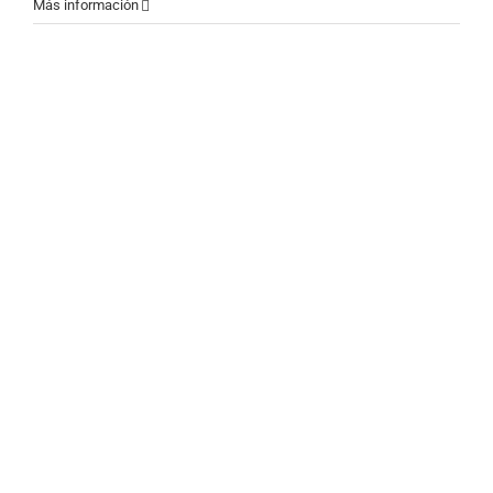
El
Más información
Control
Orientado