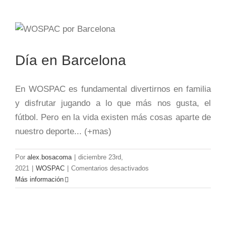
Día en Barcelona
En WOSPAC es fundamental divertirnos en familia
y disfrutar jugando a lo que más nos gusta, el
fútbol. Pero en la vida existen más cosas aparte de
nuestro deporte... (+mas)
Por
alex.bosacoma
|
diciembre 23rd,
en
2021
|
WOSPAC
|
Comentarios desactivados
Día
Más información
en
Barcelona